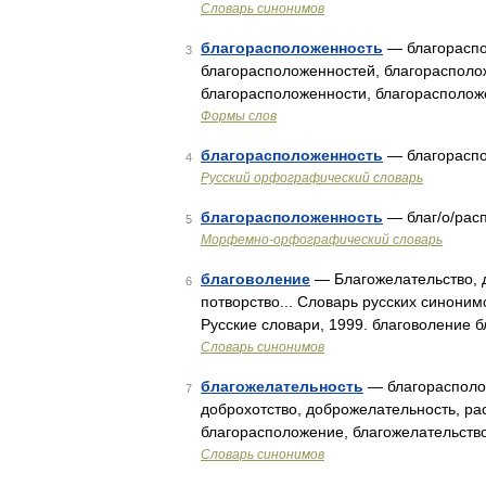
Словарь синонимов
благорасположенность
— благораспо
3
благорасположенностей, благорасполо
благорасположенности, благорасполож
Формы слов
благорасположенность
— благораспо
4
Русский орфографический словарь
благорасположенность
— благ/о/рас
5
Морфемно-орфографический словарь
благоволение
— Благожелательство, до
6
потворство... Словарь русских синоним
Русские словари, 1999. благоволение 
Словарь синонимов
благожелательность
— благорасполож
7
доброхотство, доброжелательность, ра
благорасположение, благожелательство
Словарь синонимов