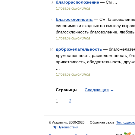
благорасположение
— См …
8
Словарь синонимов
благосклонность
— См. благоволение,
9
синонимов и сходных по смыслу выражен
благосклонность благоволение, любов
Словарь синонимов
доброжелательность
— благожелател
10
дружественность, расположенность, бл
приветливость, ободрительность, друж
…
Словарь синонимов
Страницы
Следующая
→
1
2
© Академик, 2000-2026
Обратная связь:
Техподдерж
👣 Путешествия