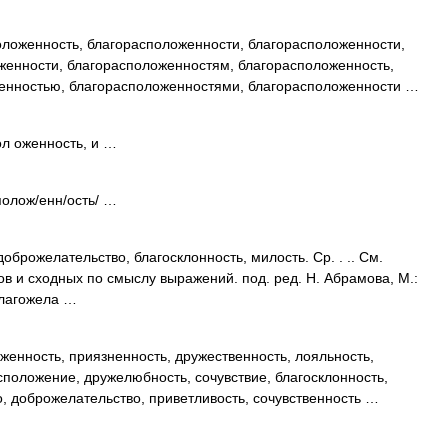
ложенность, благорасположенности, благорасположенности,
женности, благорасположенностям, благорасположенность,
енностью, благорасположенностями, благорасположенности …
л оженность, и …
полож/енн/ость/ …
брожелательство, благосклонность, милость. Ср. . .. См.
ов и сходных по смыслу выражений. под. ред. Н. Абрамова, М.:
благожела …
енность, приязненность, дружественность, лояльность,
сположение, дружелюбность, сочувствие, благосклонность,
, доброжелательство, приветливость, сочувственность …