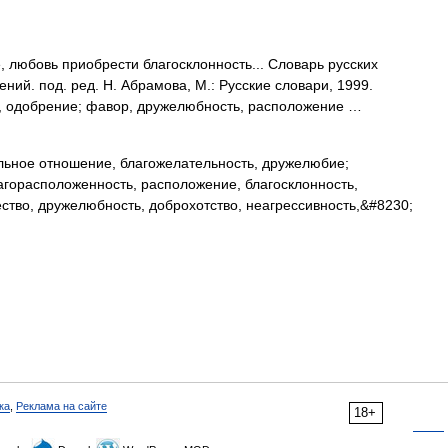
 любовь приобрести благосклонность... Словарь русских
ий. под. ред. Н. Абрамова, М.: Русские словари, 1999.
ь, одобрение; фавор, дружелюбность, расположение …
ьное отношение, благожелательность, дружелюбие;
агорасположенность, расположение, благосклонность,
ество, дружелюбность, доброхотство, неагрессивность,&#8230;
ка
,
Реклама на сайте
18+