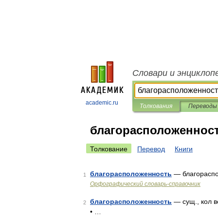
Словари и энциклоп
academic.ru
Толкования
Переводы
благорасположеннос
Толкование
Перевод
Книги
благорасположенность
— благорасп
1
Орфографический словарь-справочник
благорасположенность
— сущ., кол в
2
• …