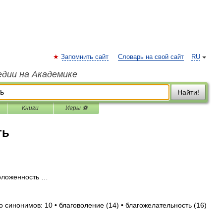
Запомнить сайт
Словарь на свой сайт
RU
едии на Академике
Найти!
Книги
Игры ⚽
ть
оложенность …
о синонимов: 10 • благоволение (14) • благожелательность (16)